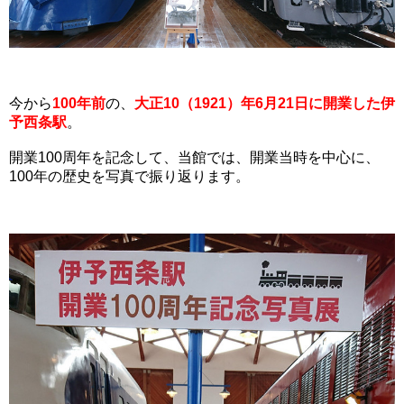
今から
100年前
の、
大正10（1921）年6月21日に開業した伊
予西条駅
。
開業100周年を記念して、当館では、開業当時を中心に、
100年の歴史を写真で振り返ります。