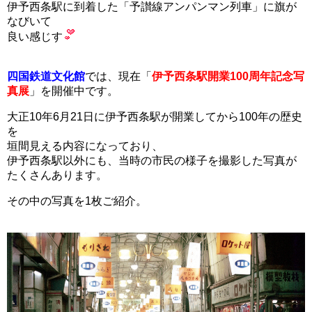
伊予西条駅に到着した「予讃線アンパンマン列車」に旗が
なびいて
良い感じす
四国鉄道文化館
では、現在「
伊予西条駅開業100周年記念写
真展
」を開催中です。
大正10年6月21日に伊予西条駅が開業してから100年の歴史
を
垣間見える内容になっており、
伊予西条駅以外にも、当時の市民の様子を撮影した写真が
たくさんあります。
その中の写真を1枚ご紹介。