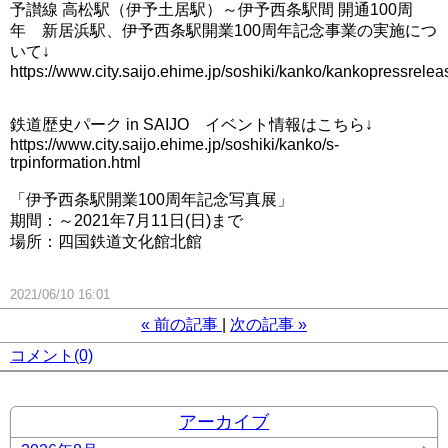
予讃線 高松駅（伊予土居駅）～伊予西条駅間 開通100周
年 新居浜駅、伊予西条駅開業100周年記念事業の実施につ
いて↓
https://www.city.saijo.ehime.jp/soshiki/kanko/kankopressrel
鉄道歴史パーク in SAIJO イベント情報はこちら↓
https://www.city.saijo.ehime.jp/soshiki/kanko/s-
trpinformation.html
「伊予西条駅開業100周年記念写真展」
期間：～2021年7月11日(日)まで
場所：四国鉄道文化館北館
2021/06/10 16:01
«
前の記事
次の記事
»
コメント(0)
アーカイブ