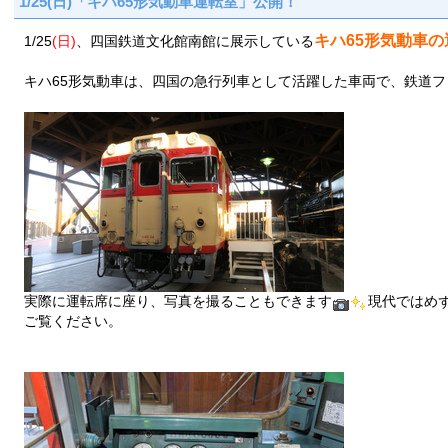
1/25(日)「キハ65形気動車運転室」公開！
キハ65形気動車の
1/25
(日)
、四国鉄道文化館南館に展示している
キハ65形気動車は、四国の急行列車として活躍した車両で、鉄道
実際に運転席に座り、写真を撮ることもできます
現代ではめ
ご覧ください。