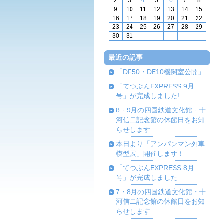
2
3
4
5
6
7
8
9
10
11
12
13
14
15
16
17
18
19
20
21
22
23
24
25
26
27
28
29
30
31
最近の記事
「DF50・DE10機関室公開」
「てつぶんEXPRESS 9月
号」が完成しました!
8・9月の四国鉄道文化館・十
河信二記念館の休館日をお知
らせします
本日より「アンパンマン列車
模型展」開催します！
「てつぶんEXPRESS 8月
号」が完成しました
7・8月の四国鉄道文化館・十
河信二記念館の休館日をお知
らせします