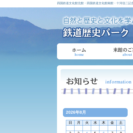
四国鉄道文化館北館・四国鉄道文化館南館・十河信二記念
2026年8月
日
月
火
水
木
金
土
1