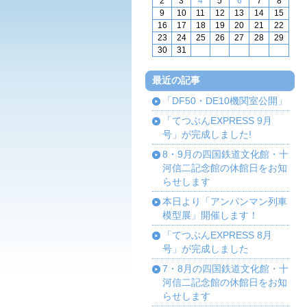
2
3
4
5
6
7
8
9
10
11
12
13
14
15
16
17
18
19
20
21
22
23
24
25
26
27
28
29
30
31
最近の記事
「DF50・DE10機関室公開」
「てつぶんEXPRESS 9月
号」が完成しました!
8・9月の四国鉄道文化館・十
河信二記念館の休館日をお知
らせします
本日より「アンパンマン列車
模型展」開催します！
「てつぶんEXPRESS 8月
号」が完成しました
7・8月の四国鉄道文化館・十
河信二記念館の休館日をお知
らせします