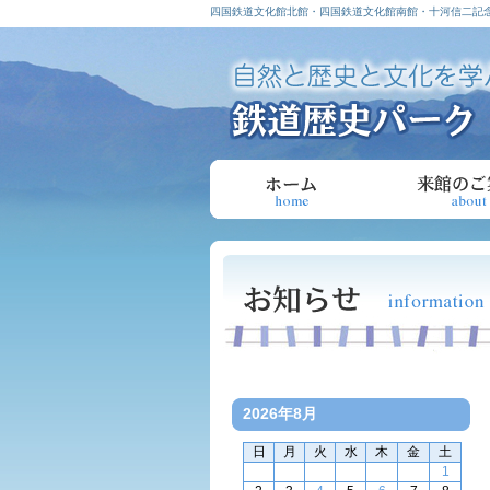
四国鉄道文化館北館・四国鉄道文化館南館・十河信二記念
2026年8月
日
月
火
水
木
金
土
1