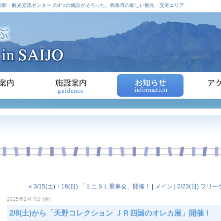
館・観光交流センター の4つの施設がそろった、西条市の新しい観光・交流エリア
« 3/15(土)・16(日) 「ミニＳＬ乗車会」開催！
|
メイン
|
2/23(日) フ
2025年2月 7日 (金)
2/8(土)から「天野コレクション ＪＲ四国のオレカ展」開催！