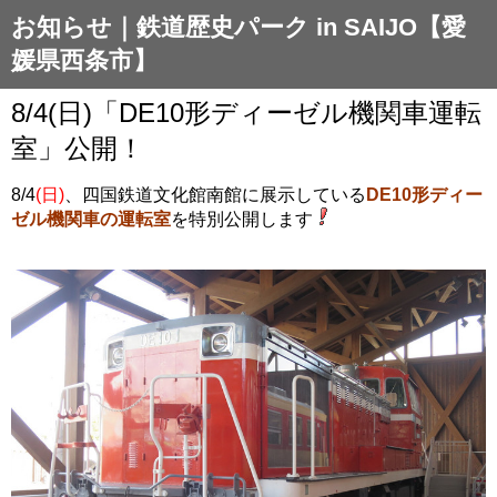
お知らせ｜鉄道歴史パーク in SAIJO【愛
媛県西条市】
8/4(日)「DE10形ディーゼル機関車運転
室」公開！
8/4
(日)
、四国鉄道文化館南館に展示している
DE10形ディー
ゼル機関車の運転室
を特別公開します