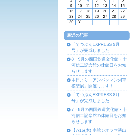
2
3
4
5
6
7
8
9
10
11
12
13
14
15
16
17
18
19
20
21
22
23
24
25
26
27
28
29
30
31
最近の記事
「てつぶんEXPRESS 9月
号」が完成しました!
8・9月の四国鉄道文化館・十
河信二記念館の休館日をお知
らせします
本日より「アンパンマン列車
模型展」開催します！
「てつぶんEXPRESS 8月
号」が完成しました
7・8月の四国鉄道文化館・十
河信二記念館の休館日をお知
らせします
【7/16(木) 南館ジオラマ演出