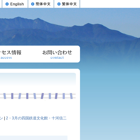
ン
|
2・3月の四国鉄道文化館・十河信二