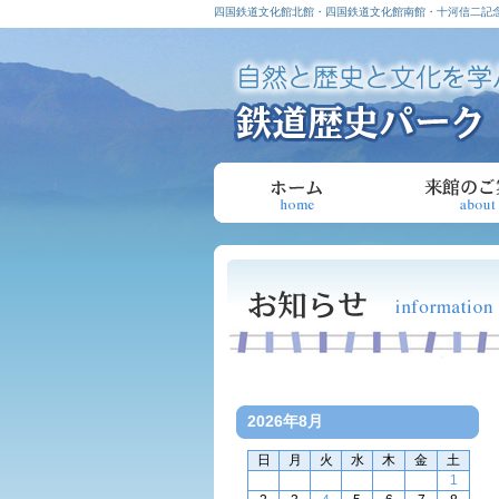
四国鉄道文化館北館・四国鉄道文化館南館・十河信二記念
2026年8月
日
月
火
水
木
金
土
1