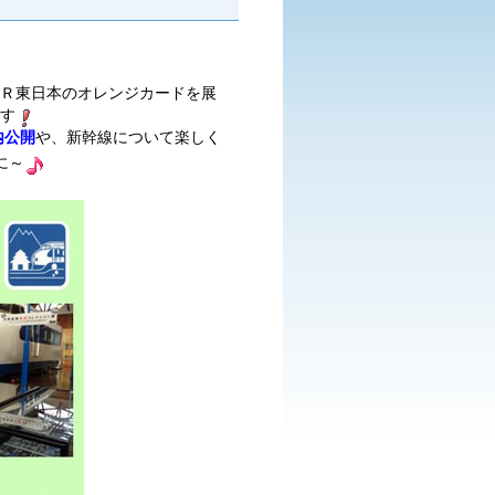
ＪＲ東日本のオレンジカードを展
す
内公開
や、新幹線について楽しく
に～