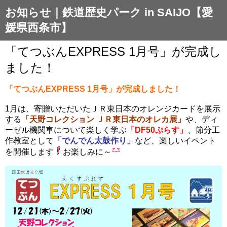
お知らせ｜鉄道歴史パーク in SAIJO【愛
媛県西条市】
「てつぶんEXPRESS 1月号」が完成し
ました！
「てつぶんEXPRESS 1月号」が完成しました！
1月は、寄贈いただいたＪＲ東日本のオレンジカードを展示
する
「天野コレクション ＪＲ東日本のオレカ展」
や、ディ
ーゼル機関車について楽しく学ぶ
「DF50ぷらす」
、節分工
作教室として
「でんでん太鼓作り」
など、楽しいイベント
を開催します
お楽しみに～