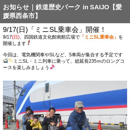
お知らせ｜鉄道歴史パーク in SAIJO【愛
媛県西条市】
9/17(日)「ミニSL乗車会」開催！
9/17
(日)
、四国鉄道文化館南館広場で
「ミニSL乗車会」
を
開催します
今回は、電気機関車やSLなど、5車両が集合する予定です
ミニSL・ミニ列車に乗って、総延長235ｍのロングコ
ースを楽しみましょう