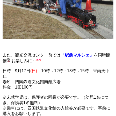
また、観光交流センター前では
「駅前マルシェ」
を同時開
催
お楽しみに～
日時：9月17日
(日)
10時～12時・13時～15時 ※雨天中
止
場所：四国鉄道文化館南館広場
料金：1回100円
※未就学児は、保護者の同乗が必要です。（幼児1名につ
き、保護者1名無料）
※乗車には、四国鉄道文化館の入館券が必要です。事前に
購入をお願いします。