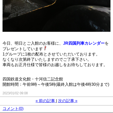
今日、明日とご入館のお客様に、
JR四国列車カレンダー
を
プレゼントしています
1グループに1枚の配布とさせていただいております。
なくなり次第終了いたしますのでご了承下さい。
車両もお正月仕様で皆様のお越しをお待ちしております。
四国鉄道文化館・十河信二記念館
開館時間：午前9時～午後5時(最終入館は午後4時30分まで)
2023/01/02 09:08
«
前の記事
次の記事
»
コメント(0)