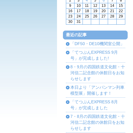
2
3
4
5
6
7
8
9
10
11
12
13
14
15
16
17
18
19
20
21
22
23
24
25
26
27
28
29
30
31
最近の記事
「DF50・DE10機関室公開」
「てつぶんEXPRESS 9月
号」が完成しました!
8・9月の四国鉄道文化館・十
河信二記念館の休館日をお知
らせします
本日より「アンパンマン列車
模型展」開催します！
「てつぶんEXPRESS 8月
号」が完成しました
7・8月の四国鉄道文化館・十
河信二記念館の休館日をお知
らせします