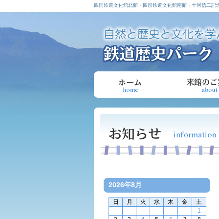
四国鉄道文化館北館・四国鉄道文化館南館・十河信二記念
2026年8月
日
月
火
水
木
金
土
1