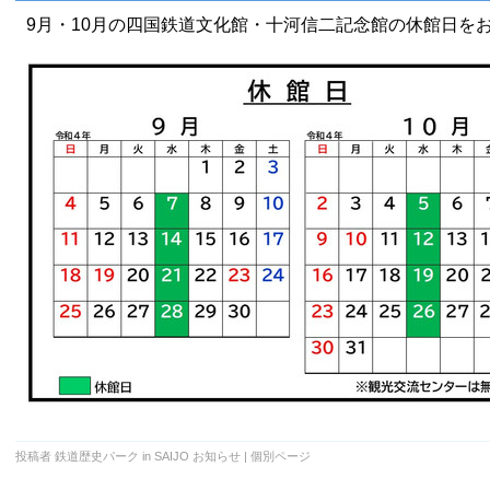
9月・10月の四国鉄道文化館・十河信二記念館の休館日を
投稿者 鉄道歴史パーク in SAIJO
お知らせ
|
個別ページ