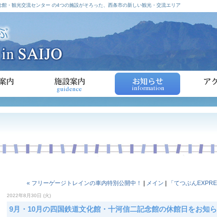
館・観光交流センター の4つの施設がそろった、西条市の新しい観光・交流エリア
« フリーゲージトレインの車内特別公開中！
|
メイン
|
「てつぶんEXPRE
2022年8月30日 (火)
9月・10月の四国鉄道文化館・十河信二記念館の休館日をお知