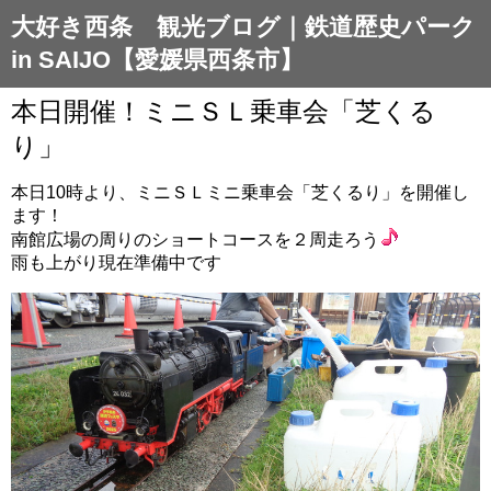
大好き西条 観光ブログ｜鉄道歴史パーク
in SAIJO【愛媛県西条市】
本日開催！ミニＳＬ乗車会「芝くる
り」
本日10時より、ミニＳＬミニ乗車会「芝くるり」を開催し
ます！
南館広場の周りのショートコースを２周走ろう
雨も上がり現在準備中です