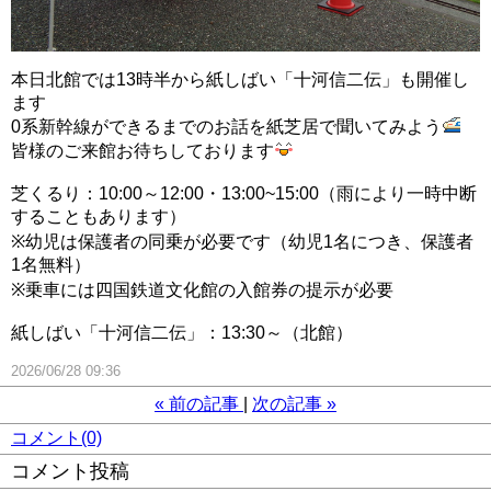
本日北館では13時半から紙しばい「十河信二伝」も開催し
ます
0系新幹線ができるまでのお話を紙芝居で聞いてみよう
皆様のご来館お待ちしております
芝くるり：10:00～12:00・13:00~15:00（雨により一時中断
することもあります）
※幼児は保護者の同乗が必要です（幼児1名につき、保護者
1名無料）
※乗車には四国鉄道文化館の入館券の提示が必要
紙しばい「十河信二伝」：13:30～（北館）
2026/06/28 09:36
«
前の記事
次の記事
»
コメント(0)
コメント投稿