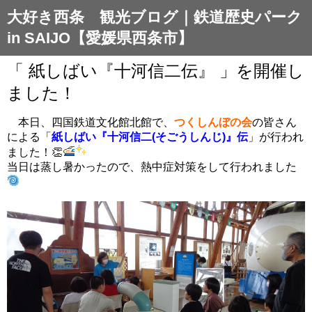
大好き西条 観光ブログ｜鉄道歴史パーク
in SAIJO【愛媛県西条市】
「 紙しばい『十河信二伝』 」を開催し
ました！
本日、四国鉄道文化館北館で、
つくしんぼの会
の皆さん
による「
紙しばい『十河信二(そごうしんじ)』伝
」が行われ
ました！👏
当日は蒸し暑かったので、熱中症対策をして行われました