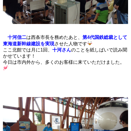
十河信二
は西条市長を務めたあと、
第4代国鉄総裁として
東海道新幹線建設を実現
させた人物です
ここ北館では月に1回、
十河さん
のことを紙しばいで読み聞
かせています！
今日は市内外から、多くのお客様に来ていただけました。